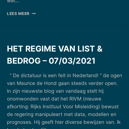
wel…
HET
LEES MEER
EINDE
VAN
ONZE
BESCHAVING
IS
HET REGIME VAN LIST &
IN
ZICHT
BEDROG – 07/03/2021
–
04/07/2022
” De dictatuur is een feit in Nederland! “ de ogen
van Maurice de Hond gaan steeds verder open.
In zijn nieuwste blog van vandaag stelt hij
onomwonden vast dat het RIVM (nieuwe
afkorting: Rijks Instituut Voor Misleiding) bewust
de regering manipuleert met data, modellen en
prognoses. Hij geeft hier diverse bewijzen van. Ik