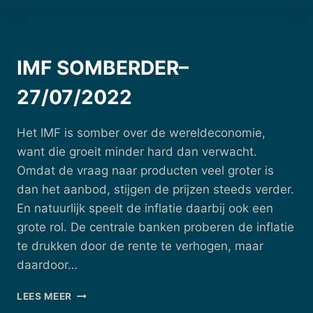
PRODUCTIE
STIL
VANWEGE
DURE
IMF SOMBERDER–
ENERGIE
–
27/07/2022
02/09/2022
Het IMF is somber over de wereldeconomie,
want die groeit minder hard dan verwacht.
Omdat de vraag naar producten veel groter is
dan het aanbod, stijgen de prijzen steeds verder.
En natuurlijk speelt de inflatie daarbij ook een
grote rol. De centrale banken proberen de inflatie
te drukken door de rente te verhogen, maar
daardoor…
IMF
LEES MEER
SOMBERDER–