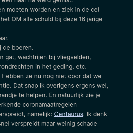
p een haar na werd gemist.
en moeten worden en ziek in de cel
 het OM alle schuld bij deze 16 jarige
ar.
j de boeren.
n gat, wachtrijen bij vliegvelden,
rondrechten in het geding, etc.
s. Hebben ze nu nog niet door dat we
tie. Dat snap ik overigens ergens wel,
andje te helpen. En natuurlijk zie je
werkende coronamaatregelen
erspreidt, namelijk:
Centaurus
. Ik denk
 snel verspreidt maar weinig schade