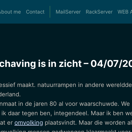
About me
Contact
MailServer
RackServer
WEB A
chaving is in zicht – 04/07/
essief maakt. natuurrampen in andere werelddele
derland.
Janmaat in de jaren 80 al voor waarschuwde. W
k daar tegen ben, integendeel. Maar ik ben wel 
at er
omvolking
plaatsvindt. Maar die worden a