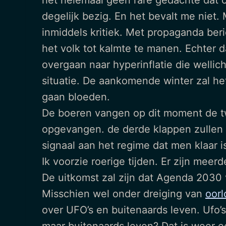
het helemaal geen rare gedachte dat 
degelijk bezig. En het bevalt me niet.
inmiddels kritiek. Met propaganda beric
het volk tot kalmte te manen. Echter d
overgaan naar hyperinflatie die wellic
situatie. De aankomende winter zal he
gaan bloeden.
De boeren vangen op dit moment de t
opgevangen. de derde klappen zullen 
signaal aan het regime dat men klaar i
Ik voorzie roerige tijden. Er zijn me
De uitkomst zal zijn dat Agenda 2030
Misschien wel onder dreiging van
oor
over UFO’s en buitenaards leven. Ufo’