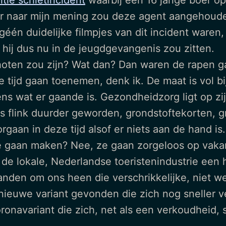
itie schietincident
waarbij een 16 jarige boer o
aar naar mijn mening zou deze agent aangehoud
 géén duidelijke filmpjes van dit incident waren,
hij dus nu in de jeugdgevangenis zou zitten.
oten zou zijn? Wat dan? Dan waren de rapen ga
 tijd gaan toenemen, denk ik. De maat is vol bi
eens wat er gaande is. Gezondheidzorg ligt op zij
les flink duurder geworden, grondstoftekorten, g
rgaan in deze tijd alsof er niets aan de hand i
mee gaan maken? Nee, ze gaan zorgeloos op vakan
 de lokale, Nederlandse toeristenindustrie een h
anden om ons heen die verschrikkelijke, niet 
nieuwe variant gevonden die zich nog sneller v
ronavariant die zich, net als een verkoudheid,