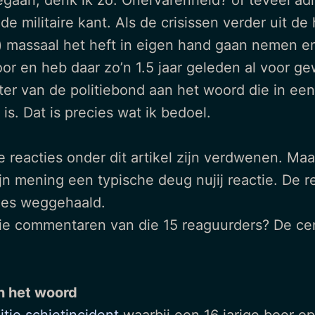
gaan, denk ik zo. Onervarenheid? of teveel ad
de militaire kant. Als de crisissen verder uit d
) massaal het heft in eigen hand gaan nemen en 
voor en heb daar zo’n 1.5 jaar geleden al voor
zitter van de politiebond aan het woord die in e
s. Dat is precies wat ik bedoel.
e reacties onder dit artikel zijn verdwenen. Ma
ijn mening een typische deug nujij reactie. De re
les weggehaald.
ie commentaren van die 15 reaguurders? De cens
n het woord