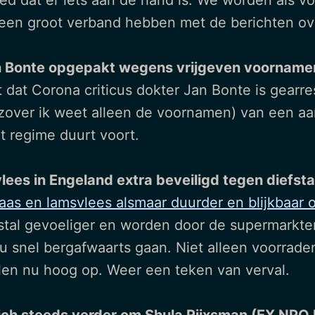
oed dat er iets aan de hand is. We worden als 
jn een groot verband hebben met de berichten ov
 Bonte opgepakt wegens vrijgeven voorname
 dat Corona criticus dokter Jan Bonte is gearre
zover ik weet alleen de voornamen) van een aant
t regime duurt voort.
es in Engeland extra beveiligd tegen diefsta
aas en lamsvlees alsmaar duurder en blijkbaar 
tal gevoeliger en worden door de supermarkten
 snel bergafwaarts gaan. Niet alleen voorraden
en nu hoog op. Weer een teken van verval.