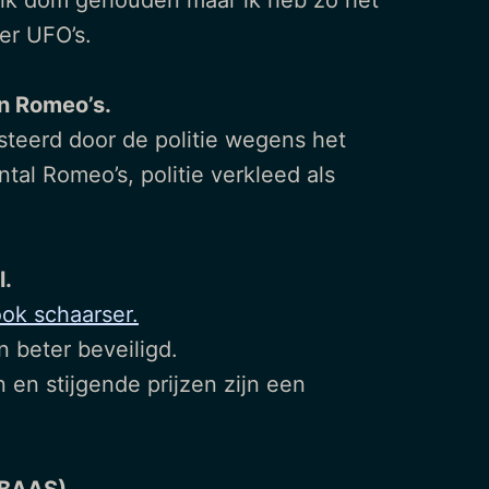
volk dom gehouden maar ik heb zo het
er UFO’s.
n Romeo’s.
steerd door de politie wegens het
al Romeo’s, politie verkleed als
l.
ook schaarser.
 beter beveiligd.
 en stijgende prijzen zijn een