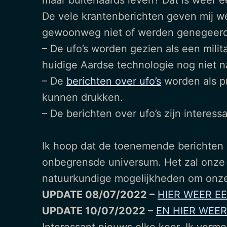
maar buitenaards leven? Dat is weer e
De vele krantenberichten geven mij wel
gewoonweg niet of werden genegeerd. 
– De ufo’s worden gezien als een mili
huidige Aardse technologie nog niet n
– De
berichten over ufo’s
worden als p
kunnen drukken.
– De berichten over ufo’s zijn intere
Ik hoop dat de toenemende berichten ov
onbegrensde universum. Het zal onze 
natuurkundige mogelijkheden om onze 
UPDATE 08/07/2022 –
HIER WEER E
UPDATE 10/07/2022 –
EN HIER WEER