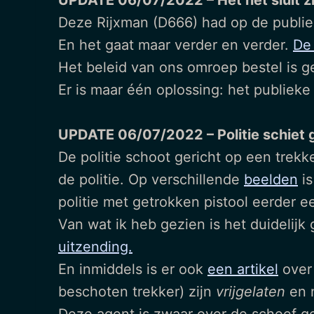
UPDATE 06/07/2022 – Het net sluit z
Deze Rijxman (D666) had op de publiek
En het gaat maar verder en verder.
De 
Het beleid van ons omroep bestel is gel
Er is maar één oplossing: het publieke
UPDATE 06/07/2022 – Politie schiet 
De politie schoot gericht op een trekk
de politie. Op verschillende
beelden
is
politie met getrokken pistool eerder
Van wat ik heb gezien is het duidelijk
uitzending.
En inmiddels is er ook
een artikel
over 
beschoten trekker) zijn
vrijgelaten
en n