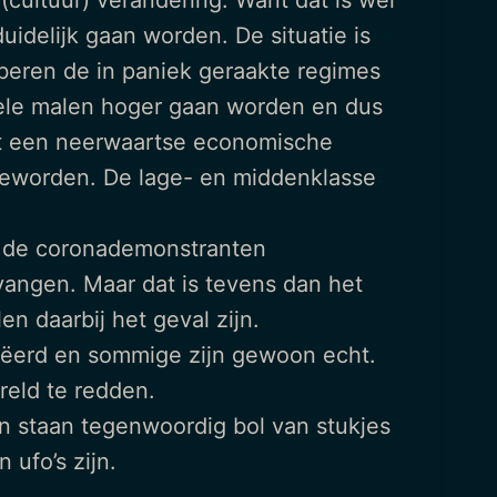
ultuur) verandering. Want dat is wel
uidelijk gaan worden. De situatie is
proberen de in paniek geraakte regimes
g vele malen hoger gaan worden en dus
 met een neerwaartse economische
 geworden. De lage- en middenklasse
r de coronademonstranten
angen. Maar dat is tevens dan het
n daarbij het geval zijn.
creëerd en sommige zijn gewoon echt.
reld te redden.
en staan tegenwoordig bol van stukjes
ufo’s zijn.