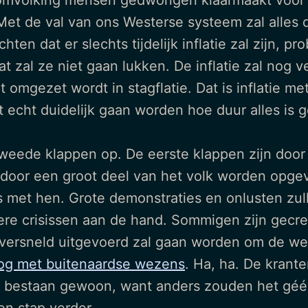
omvolking mensen gedwongen klaarmaakt voor (c
 Met de val van ons Westerse systeem zal alles d
hten dat er slechts tijdelijk inflatie zal zijn, 
at zal ze niet gaan lukken. De inflatie zal no
ht omgezet wordt in stagflatie. Dat is inflatie
t echt duidelijk gaan worden hoe duur alles is
weede klappen op. De eerste klappen zijn doo
door een groot deel van het volk worden opgev
s met hen. Grote demonstraties en onlusten zulle
erdere crisissen aan de hand. Sommigen zijn ge
 versneld uitgevoerd zal gaan worden om de we
log met buitenaardse wezens
. Ha, ha. De krant
s bestaan gewoon, want anders zouden het géén 