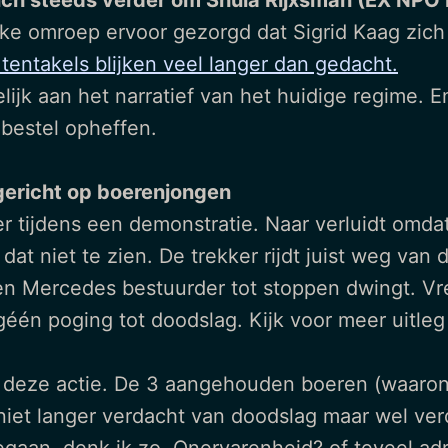
ich steeds verder om Shula Rijxsman (EX NPO
e omroep ervoor gezorgd dat Sigrid Kaag zich k
tentakels blijken veel langer dan gedacht.
ijk aan het narratief van het huidige regime. E
 bestel opheffen.
gericht op boerenjongen
er tijdens een demonstratie. Naar verluidt omda
 dat niet te zien. De trekker rijdt juist weg van 
 een Mercedes bestuurder tot stoppen dwingt. 
 géén poging tot doodslag. Kijk voor meer uitl
deze actie. De 3 aangehouden boeren (waarond
iet langer verdacht van doodslag maar wel verd