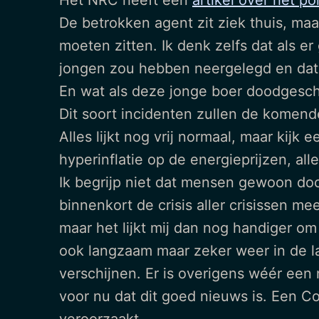
Het NRC heeft een
artikel over het pol
De betrokken agent zit ziek thuis, m
moeten zitten. Ik denk zelfs dat als er
jongen zou hebben neergelegd en dat 
En wat als deze jonge boer doodgesch
Dit soort incidenten zullen de komende
Alles lijkt nog vrij normaal, maar kijk 
hyperinflatie op de energieprijzen, al
Ik begrijp niet dat mensen gewoon doo
binnenkort de crisis aller crisissen 
maar het lijkt mij dan nog handiger om
ook langzaam maar zeker weer in de l
verschijnen. Er is overigens wéér een 
voor nu dat dit goed nieuws is. Een Co