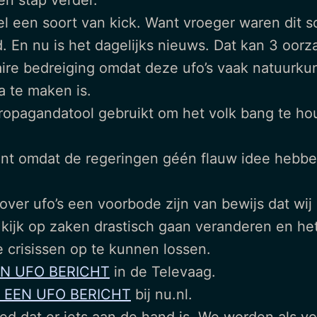
en stap verder.
 een soort van kick. Want vroeger waren dit so
En nu is het dagelijks nieuws. Dat kan 3 oor
taire bedreiging omdat deze ufo’s vaak natuurk
a te maken is.
ropagandatool gebruikt om het volk bang te ho
ssant omdat de regeringen géén flauw idee heb
er ufo’s een voorbode zijn van bewijs dat wij 
kijk op zaken drastisch gaan veranderen en he
crisissen op te kunnen lossen.
EN UFO BERICHT
in de Televaag.
 EEN UFO BERICHT
bij nu.nl.