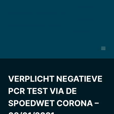
Ga
MailServer
naar
Home
Opinie
Kunstwerken
AI
de
RackServer
inhoud
Recepten
About me
Contact
WEB AI
VERPLICHT NEGATIEVE
PCR TEST VIA DE
SPOEDWET CORONA –