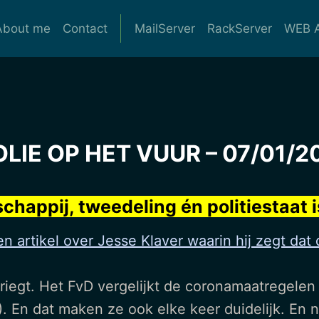
About me
Contact
MailServer
RackServer
WEB A
LIE OP HET VUUR – 07/01/2
chappij, tweedeling én politiestaat i
en artikel over Jesse Klaver waarin hij zegt dat
driegt. Het FvD vergelijkt de coronamaatregele
 En dat maken ze ook elke keer duidelijk. En na