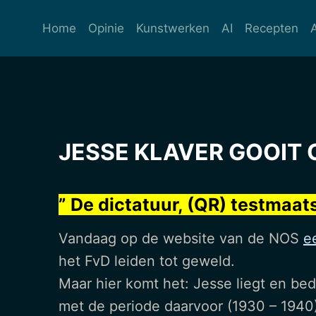
Ga
naar
Home
Opinie
Kunstwerken
AI
Recepten
de
inhoud
JESSE KLAVER GOOIT O
” De dictatuur, (QR) testmaats
Vandaag op de website van de NOS
e
het FvD leiden tot geweld.
Maar hier komt het: Jesse liegt en be
met de periode daarvoor (1930 – 1940).