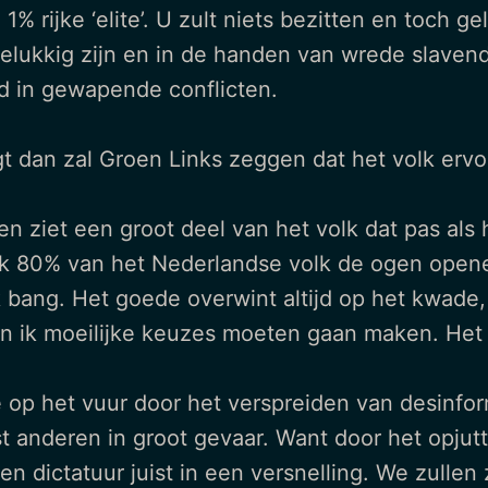
1% rijke ‘elite’. U zult niets bezitten en toch ge
gelukkig zijn en in de handen van wrede slaven
ijd in gewapende conflicten.
rijgt dan zal Groen Links zeggen dat het volk e
ziet een groot deel van het volk dat pas als h
e ik 80% van het Nederlandse volk de ogen ope
 bang. Het goede overwint altijd op het kwade,
n ik moeilijke keuzes moeten gaan maken. Het z
 op het vuur door het verspreiden van desinforma
st anderen in groot gevaar. Want door het opjut
 dictatuur juist in een versnelling. We zullen zi