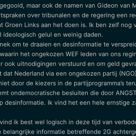
gegooid, maar ook de namen van Gideon van M
spraken over tribunalen en de regering een re
 Groen Links aan het doen is. Ik ben zelf nog v
l ideologisch gelul en weinig daden.
nek om te draaien en desinformatie te verspreid
aarin het ongekozen WEF leden van ons regim
 er ook uitnodigingen verstuurd en om geld gev
t dat Nederland via een ongekozen partij (NGO
niet door de kiezers in de partijprogramma’s 
emt ondemocratische besluiten die door ANGST
 desinformatie. Ik vind het een hele ernstige z
nd ik best wel logisch in deze tijd van verbod
 belangrijke informatie betreffende 2G achter