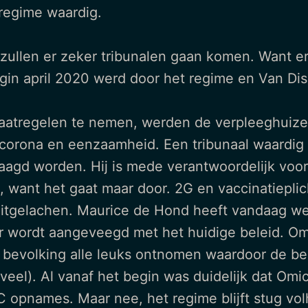
regime waardig.
, zullen er zeker tribunalen gaan komen. Want 
egin april 2020 werd door het regime en Van Di
aatregelen te nemen, werden de verpleeghuizen l
corona en eenzaamheid. Een tribunaal waardig 
aagd worden. Hij is mede verantwoordelijk voor
, want het gaat maar door. 2G en vaccinatieplic
itgelachen. Maurice de Hond heeft vandaag wee
oer wordt aangeveegd met het huidige beleid. Om
 bevolking alle leuks ontnomen waardoor de bes
veel). Al vanaf het begin was duidelijk dat Omi
IC opnames. Maar nee, het regime blijft stug v