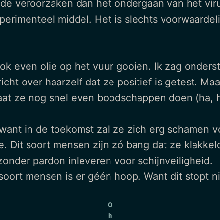
ade veroorzaken dan het ondergaan van het viru
xperimenteel middel. Het is slechts voorwaardel
 ook even olie op het vuur gooien. Ik zag onder
ht over haarzelf dat ze positief is getest. Maar
aat ze nog snel even boodschappen doen (ha, ha
 want in de toekomst zal ze zich erg schamen v
. Dit soort mensen zijn zó bang dat ze klakkelo
 zonder pardon inleveren voor schijnveiligheid.
soort mensen is er géén hoop. Want dit stopt nie
O
h