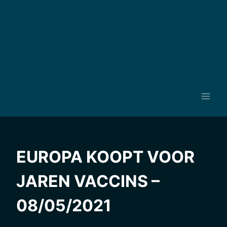
Ga
MailServer
naar
Home
Opinie
Kunstwerken
AI
de
RackServer
inhoud
Recepten
About me
Contact
WEB AI
EUROPA KOOPT VOOR
JAREN VACCINS –
08/05/2021