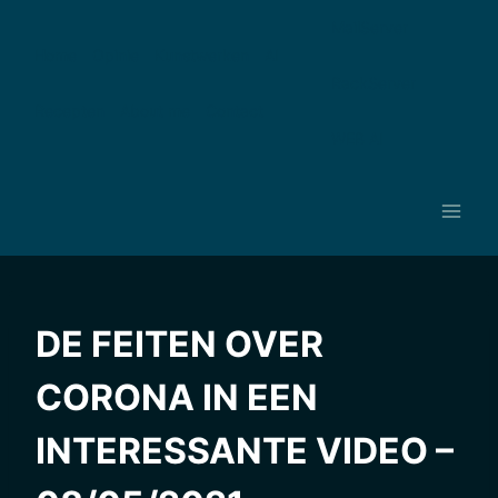
Ga
MailServer
naar
Home
Opinie
Kunstwerken
AI
de
RackServer
inhoud
Recepten
About me
Contact
WEB AI
DE FEITEN OVER
CORONA IN EEN
INTERESSANTE VIDEO –