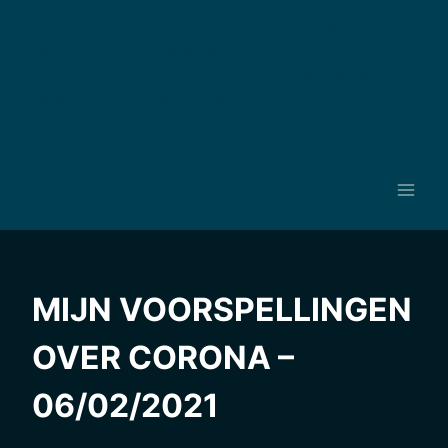
Ga
MailServer
naar
Home
Opinie
Kunstwerken
AI
de
RackServer
inhoud
Recepten
About me
Contact
WEB AI
MIJN VOORSPELLINGEN
OVER CORONA –
06/02/2021