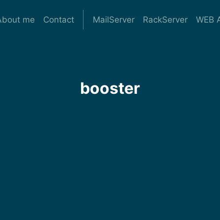
About me
Contact
MailServer
RackServer
WEB A
booster