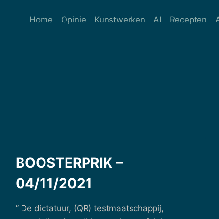
Ga
naar
Home
Opinie
Kunstwerken
AI
Recepten
de
inhoud
BOOSTERPRIK –
04/11/2021
” De dictatuur, (QR) testmaatschappij,