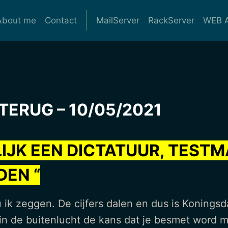
About me
Contact
MailServer
RackServer
WEB A
TERUG – 10/05/2021
ELIJK EEN DICTATUUR, TEST
DEN “
 ik zeggen. De cijfers dalen en dus is Koningsd
in de buitenlucht de kans dat je besmet word mi