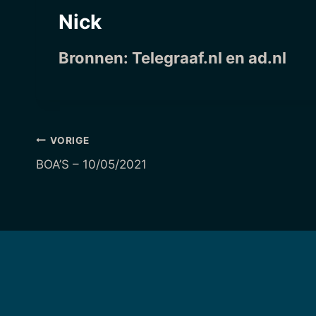
Nick
Bronnen:
Telegraaf.nl
en ad.nl
Berichtnavigatie
VORIGE
BOA’S – 10/05/2021