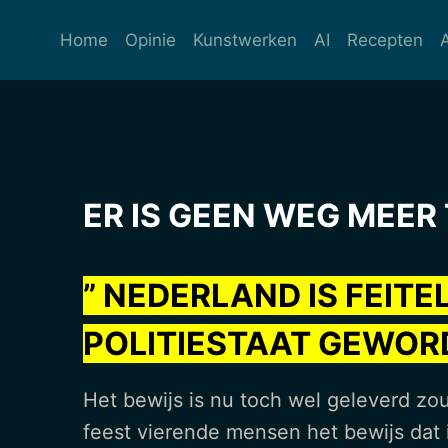
Ga
naar
Home
Opinie
Kunstwerken
AI
Recepten
de
inhoud
ER IS GEEN WEG MEER 
” NEDERLAND IS FEIT
POLITIESTAAT GEWOR
Het bewijs is nu toch wel geleverd zou
feest vierende mensen het bewijs dat 