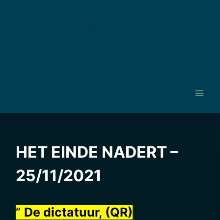
Ga
MailServer
naar
Home
Opinie
Kunstwerken
AI
de
RackServer
inhoud
Recepten
About me
Contact
WEB AI
HET EINDE NADERT –
25/11/2021
” De dictatuur, (QR)