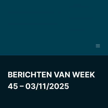
Ga
MailServer
naar
Home
Opinie
Kunstwerken
AI
de
RackServer
inhoud
Recepten
About me
Contact
WEB AI
BERICHTEN VAN WEEK
45 – 03/11/2025