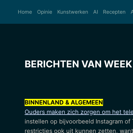
Ga
naar
Home
Opinie
Kunstwerken
AI
Recepten
de
inhoud
BERICHTEN VAN WEEK 
BINNENLAND & ALGEMEEN
Ouders maken zich zorgen om het tele
instellen op bijvoorbeeld Instagram o
restricties ook uit kunnen zetten, wa