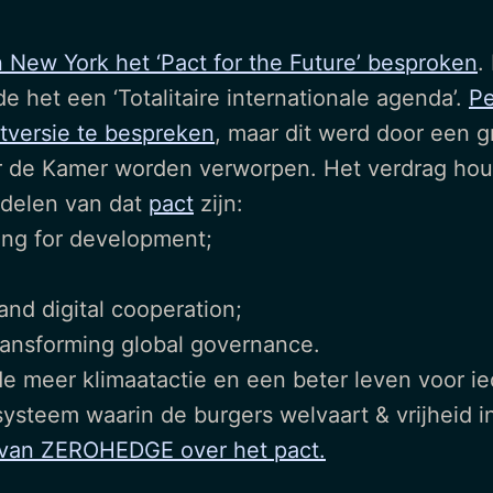
 New York het ‘Pact for the Future’ besproken
.
e het een ‘Totalitaire internationale agenda’.
Pe
versie te bespreken
, maar dit werd door een
or de Kamer worden verworpen. Het verdrag hou
rdelen van dat
pact
zijn:
ing for development;
nd digital cooperation;
ransforming global governance.
de meer klimaatactie en een beter leven voor 
ir systeem waarin de burgers welvaart & vrijheid 
el van ZEROHEDGE over het pact.