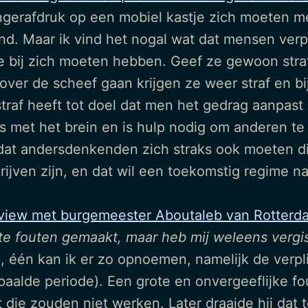
ngerafdruk op een mobiel kastje zich moeten m
nd. Maar ik vind het nogal wat dat mensen ver
 bij zich moeten hebben. Geef ze gewoon straf 
over de scheef gaan krijgen ze weer straf en bi
af heeft tot doel dat men het gedrag aanpast
mis met het brein en is hulp nodig om anderen t
ar dat andersdenkenden zich straks ook moeten 
ijven zijn, en dat wil een toekomstig regime nat
rview met burgemeester Aboutaleb van Rotterd
e fouten gemaakt, maar heb mij weleens vergi
 één kan ik er zo opnoemen, namelijk de verpli
paalde periode). Een grote en onvergeeflijke f
die zouden niet werken. Later draaide hij dat 