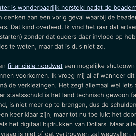
euter is wonderbaarlijk hersteld nadat de bead
 denken aan een vorig geval waarbij de beade
s. Dat kind overleed. Ik vind het raar dat art
starten) zonder dat ouders daar invloed op heb
es te weten, maar dat is dus niet zo.
een
financiële noodwet
een mogelijke shutdown 
nnen voorkomen. Ik vroeg mij al af wanneer di
 ná de verkiezingen. Het zegt allemaal wel iets
r staatsschuld is het land technisch gewoon fai
nd, is niet meer op te brengen, dus de schulden 
en keer klaar zijn, maar tot nu toe lukt het doo
 het digitaal bijdrukken van Dollars. Maar alle
e vraag is niet of dat vertrouwen zal wegvallen,