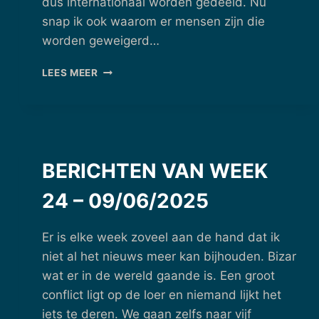
dus internationaal worden gedeeld. Nu
snap ik ook waarom er mensen zijn die
worden geweigerd…
BERICHTEN
LEES MEER
VAN
WEEK
27
–
30/06/2025
BERICHTEN VAN WEEK
24 – 09/06/2025
Er is elke week zoveel aan de hand dat ik
niet al het nieuws meer kan bijhouden. Bizar
wat er in de wereld gaande is. Een groot
conflict ligt op de loer en niemand lijkt het
iets te deren. We gaan zelfs naar vijf