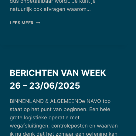
dus onbetaalbaar wordt. Je kunt je
natuurlijk ook afvragen waarom…
BERICHTEN
LEES MEER
VAN
WEEK
29
–
14/07/2025
BERICHTEN VAN WEEK
26 – 23/06/2025
BINNENLAND & ALGEMEENDe NAVO top
staat op het punt van beginnen. Een hele
grote logistieke operatie met
wegafsluitingen, controleposten en waarvan
ik nu denk dat het zomaar een oefening kan