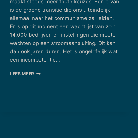
maakt steeds meer foute keuzes. Eén ervan
is de groene transitie die ons uiteindelijk
allemaal naar het communisme zal leiden.
Er is op dit moment een wachtlijst van zo’n
14.000 bedrijven en instellingen die moeten
wachten op een stroomaansluiting. Dit kan
dan ook jaren duren. Het is ongelofelijk wat
een incompetentie…
BERICHTEN
LEES MEER
VAN
WEEK
41
–
06/10/2025