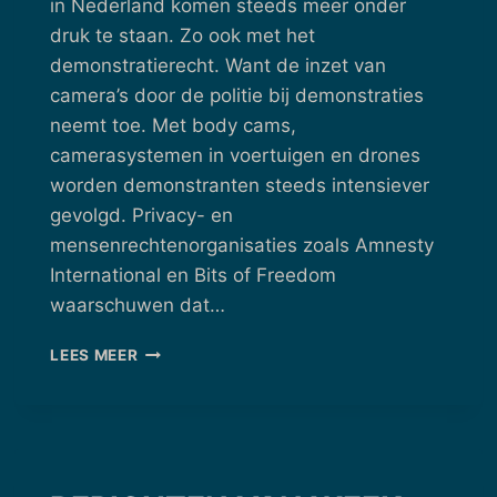
in Nederland komen steeds meer onder
druk te staan. Zo ook met het
demonstratierecht. Want de inzet van
camera’s door de politie bij demonstraties
neemt toe. Met body cams,
camerasystemen in voertuigen en drones
worden demonstranten steeds intensiever
gevolgd. Privacy- en
mensenrechtenorganisaties zoals Amnesty
International en Bits of Freedom
waarschuwen dat…
BERICHTEN
LEES MEER
VAN
WEEK
40
–
29/09/2025