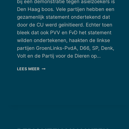
bij een demonstratie tegen asielzoekers is
Den Haag boos. Vele partijen hebben een
gezamenlijk statement ondertekend dat
door de CU werd geïnitieerd. Echter toen
bleek dat ook PVV en FvD het statement
wilden ondertekenen, haakten de linkse
partijen GroenLinks-PvdA, D66, SP, Denk,
Volt en de Partij voor de Dieren op…
BERICHTEN
LEES MEER
VAN
WEEK
39
–
22/09/2025