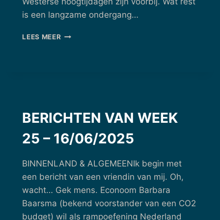
Westerse hoogtijdagen zijn voorbij. Wat rest
is een langzame ondergang…
BERICHTEN
LEES MEER
VAN
WEEK
28
–
07/07/2025
BERICHTEN VAN WEEK
25 – 16/06/2025
BINNENLAND & ALGEMEENIk begin met
een bericht van een vriendin van mij. Oh,
wacht… Gek mens. Econoom Barbara
Baarsma (bekend voorstander van een CO2
budget) wil als rampoefening Nederland