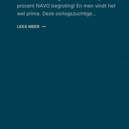
procent NAVO begroting! En men vindt het
wel prima. Deze oorlogszuchtige…
BERICHTEN
LEES MEER
VAN
WEEK
24
–
09/06/2025